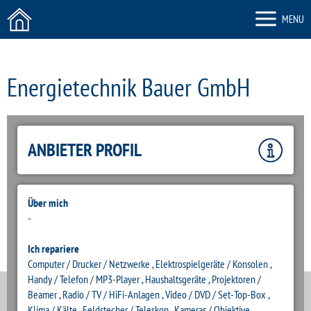
MENU
Energietechnik Bauer GmbH
ZURÜCK
ANBIETER PROFIL
Über mich
-
Ich repariere
Computer / Drucker / Netzwerke , Elektrospielgeräte / Konsolen ,
Handy / Telefon / MP3-Player , Haushaltsgeräte , Projektoren /
Beamer , Radio / TV / HiFi-Anlagen , Video / DVD / Set-Top-Box ,
Klima / Kälte , Feldstecher / Teleskop , Kameras / Objektive ,