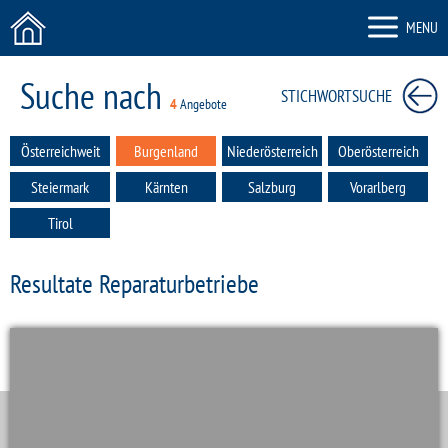
MENU
Suche nach
STICHWORTSUCHE
4
Angebote
Österreichweit
Burgenland
Niederösterreich
Oberösterreich
Steiermark
Kärnten
Salzburg
Vorarlberg
Tirol
Resultate Reparaturbetriebe