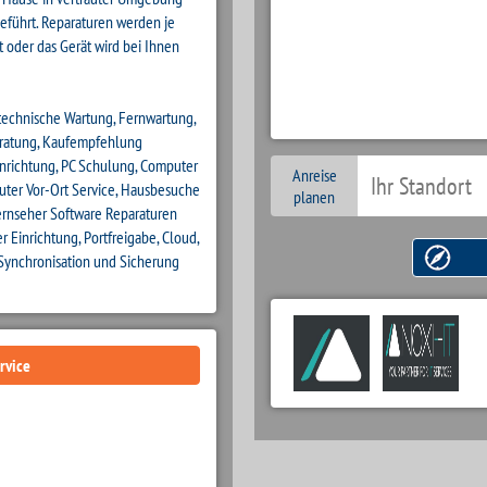
eführt. Reparaturen werden je
 oder das Gerät wird bei Ihnen
 technische Wartung, Fernwartung,
eratung, Kaufempfehlung
inrichtung, PC Schulung, Computer
Anreise
ter Vor-Ort Service, Hausbesuche
planen
ernseher Software Reparaturen
r Einrichtung, Portfreigabe, Cloud,
Synchronisation und Sicherung
rvice