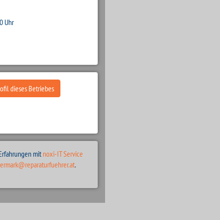
00 Uhr
fil dieses Betriebes
 Erfahrungen mit
noxi-IT Service
iermark@reparaturfuehrer.at
.