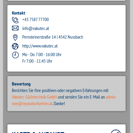
Kontakt
+43 7587 77700
info@vakutec.at
Pernsteinerstraße 14 | 4542 Nussbach
http://www.vakutec.at
Mo - Do 7:00 - 16:00 Uhr
Fr 7:00 - 11:45 Uhr
Bewertung
Berichten Sie Ihre positiven oder negativen Erfahrungen mit
Vakutec Gülletechnik GmbH
und senden Sie ein E-Mail an
admin-
ooe@reparaturfuehrer.at
. Danke!