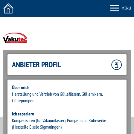
MENU
Vakutec Gülletechnik GmbH
ANBIETER PROFIL
ZURÜCK
Über mich
Herstellung und Vertrieb von Güllefässern, Güllemixern,
Güllepumpen
Ich repariere
Kompressoren (für Vakuumfässer), Pumpen und Rührwerke
(Herstelle Eisele Sigmaringen)