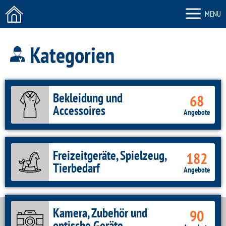
MENU
Kategorien
Bekleidung und
68
Accessoires
Angebote
Freizeitgeräte, Spielzeug,
182
Tierbedarf
Angebote
Kamera, Zubehör und
90
optische Geräte